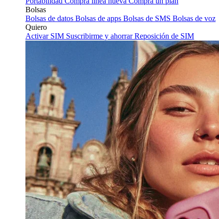
Portabilidad
Compra línea nueva
Compra un plan
Bolsas
Bolsas de datos
Bolsas de apps
Bolsas de SMS
Bolsas de voz
Quiero
Activar SIM
Suscribirme y ahorrar
Reposición de SIM