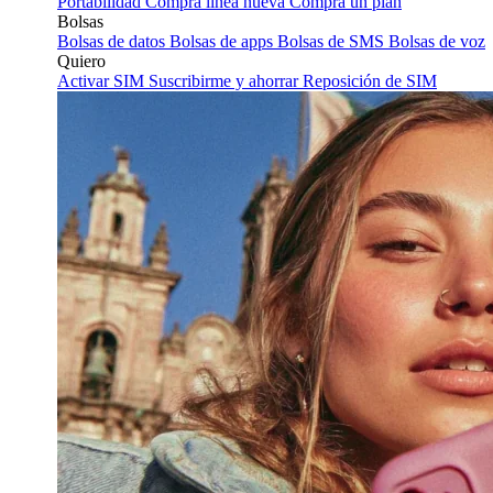
Portabilidad
Compra línea nueva
Compra un plan
Bolsas
Bolsas de datos
Bolsas de apps
Bolsas de SMS
Bolsas de voz
Quiero
Activar SIM
Suscribirme y ahorrar
Reposición de SIM