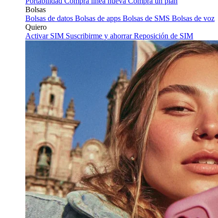
Portabilidad
Compra línea nueva
Compra un plan
Bolsas
Bolsas de datos
Bolsas de apps
Bolsas de SMS
Bolsas de voz
Quiero
Activar SIM
Suscribirme y ahorrar
Reposición de SIM