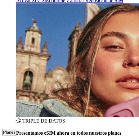
Activar SIM
Suscribirme y ahorrar
Reposición de SIM
🤩
TRIPLE DE DATOS
Planes
Presentamos eSIM ahora en todos nuestros planes